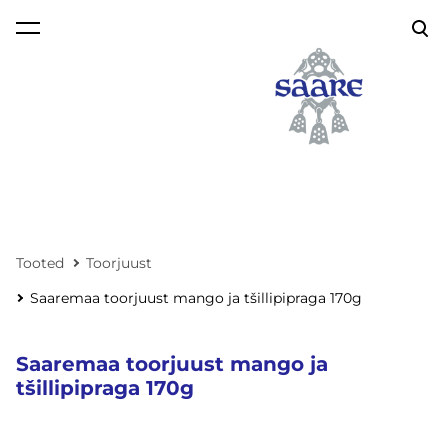
lisati ostukorvi.
Vaata ostukorvi
Tooted
Toorjuust
Saaremaa toorjuust mango ja tšillipipraga 170g
Saaremaa toorjuust mango ja
tšillipipraga 170g