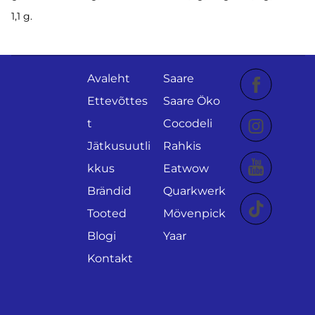
1,1 g.
Avaleht
Saare
Ettevõttes
Saare Öko
t
Cocodeli
Jätkusuutli
Rahkis
kkus
Eatwow
Brändid
Quarkwerk
Tooted
Mövenpick
Blogi
Yaar
Kontakt