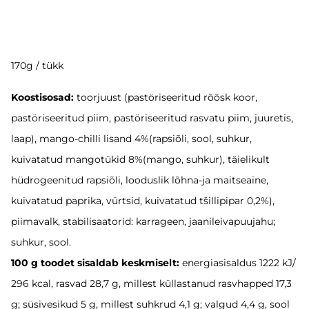
170g / tükk
Koostisosad:
toorjuust (pastöriseeritud rõõsk koor,
pastöriseeritud piim, pastöriseeritud rasvatu piim, juuretis,
laap), mango-chilli lisand 4%(rapsiõli, sool, suhkur,
kuivatatud mangotükid 8%(mango, suhkur), täielikult
hüdrogeenitud rapsiõli, looduslik lõhna-ja maitseaine,
kuivatatud paprika, vürtsid, kuivatatud tšillipipar 0,2%),
piimavalk, stabilisaatorid: karrageen, jaanileivapuujahu;
suhkur, sool.
100 g toodet sisaldab keskmiselt:
energiasisaldus 1222 kJ/
296 kcal, rasvad 28,7 g, millest küllastanud rasvhapped 17,3
g; süsivesikud 5 g, millest suhkrud 4,1 g; valgud 4,4 g, sool