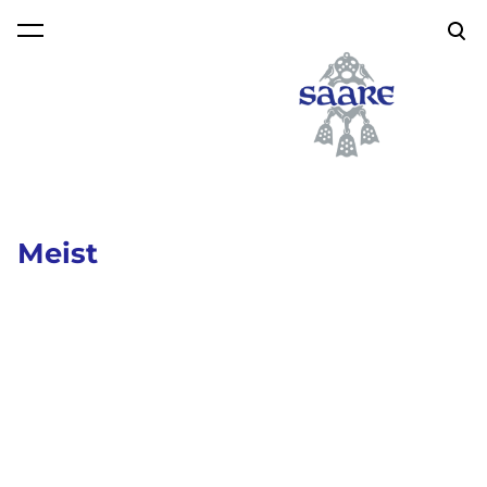
lisati ostukorvi.
Vaata ostukorvi
Meist