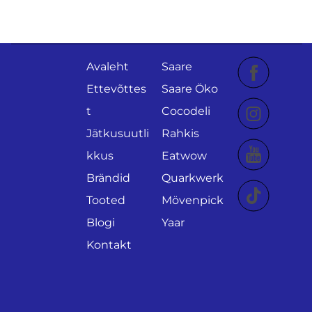
Avaleht
Saare
Ettevõttes
Saare Öko
t
Cocodeli
Jätkusuutli
Rahkis
kkus
Eatwow
Brändid
Quarkwerk
Tooted
Mövenpick
Blogi
Yaar
Kontakt