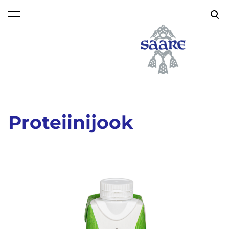
lisati ostukorvi.
Vaata ostukorvi
Proteiinijook