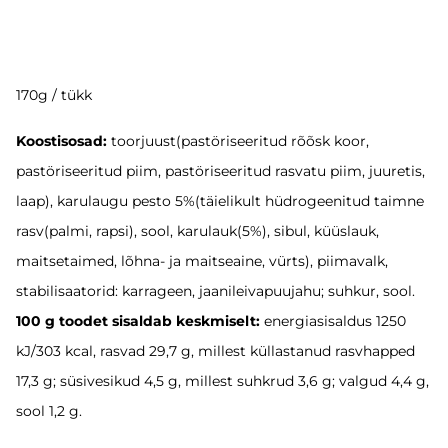
170g / tükk
Koostisosad:
toorjuust(pastöriseeritud rõõsk koor,
pastöriseeritud piim, pastöriseeritud rasvatu piim, juuretis,
laap), karulaugu pesto 5%(täielikult hüdrogeenitud taimne
rasv(palmi, rapsi), sool, karulauk(5%), sibul, küüslauk,
maitsetaimed, lõhna- ja maitseaine, vürts), piimavalk,
stabilisaatorid: karrageen, jaanileivapuujahu; suhkur, sool.
100 g toodet sisaldab keskmiselt:
energiasisaldus 1250
kJ/303 kcal, rasvad 29,7 g, millest küllastanud rasvhapped
17,3 g; süsivesikud 4,5 g, millest suhkrud 3,6 g; valgud 4,4 g,
sool 1,2 g.