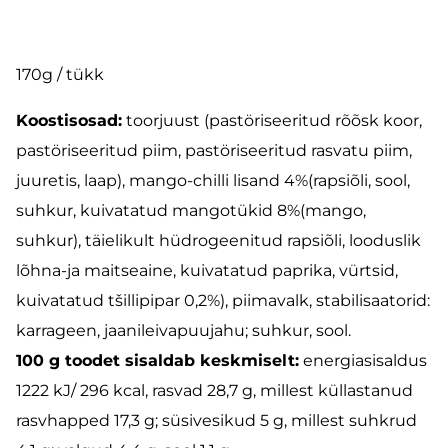
170g / tükk
Koostisosad:
toorjuust (pastöriseeritud rõõsk koor,
pastöriseeritud piim, pastöriseeritud rasvatu piim,
juuretis, laap), mango-chilli lisand 4%(rapsiõli, sool,
suhkur, kuivatatud mangotükid 8%(mango,
suhkur), täielikult hüdrogeenitud rapsiõli, looduslik
lõhna-ja maitseaine, kuivatatud paprika, vürtsid,
kuivatatud tšillipipar 0,2%), piimavalk, stabilisaatorid:
karrageen, jaanileivapuujahu; suhkur, sool.
100 g toodet sisaldab keskmiselt:
energiasisaldus
1222 kJ/ 296 kcal, rasvad 28,7 g, millest küllastanud
rasvhapped 17,3 g; süsivesikud 5 g, millest suhkrud