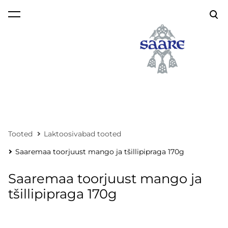
lisati ostukorvi.
Vaata ostukorvi
Tooted
Laktoosivabad tooted
Saaremaa toorjuust mango ja tšillipipraga 170g
Saaremaa toorjuust mango ja
tšillipipraga 170g