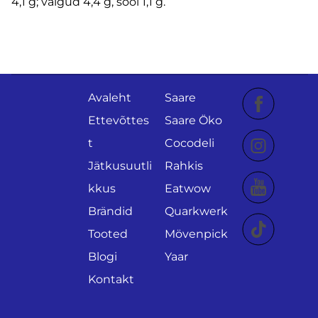
4,1 g; valgud 4,4 g, sool 1,1 g.
Avaleht
Saare
Ettevõttes
Saare Öko
t
Cocodeli
Jätkusuutli
Rahkis
kkus
Eatwow
Brändid
Quarkwerk
Tooted
Mövenpick
Blogi
Yaar
Kontakt